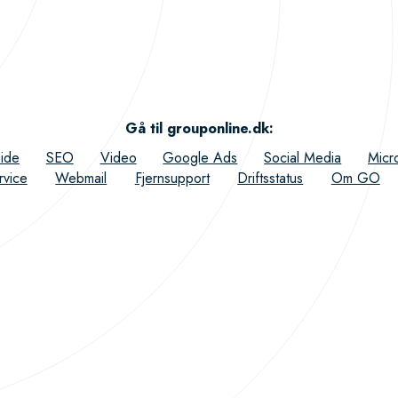
Gå til grouponline.dk
:
ide
SEO
Video
Google Ads
Social Media
Micr
rvice
Webmail
Fjernsupport
Driftsstatus
Om GO